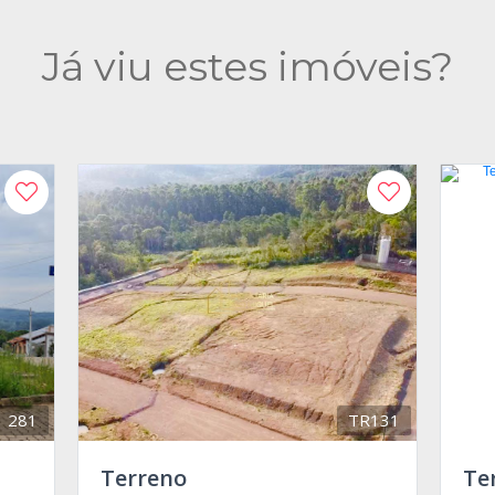
Já viu estes imóveis?
281
TR131
Terreno
Te