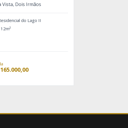
a Vista, Dois Irmãos
esidencial do Lago II
12m²
da
 165.000,00