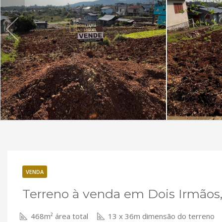
VENDA
Terreno à venda em Dois Irmãos,
468m² área total
13 x 36m dimensão do terreno