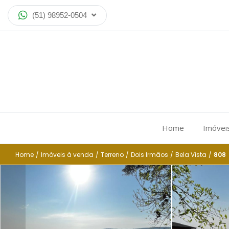
(51) 98952-0504
Home
Imóvei
Home
/
Imóveis à venda
/
Terreno
/
Dois Irmãos
/
Bela Vista
/
808