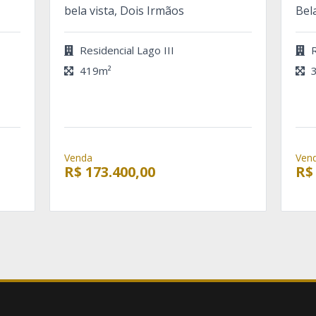
bela vista, Dois Irmãos
Bel
Residencial Lago III
R
419m²
3
Venda
Ven
R$ 173.400,00
R$