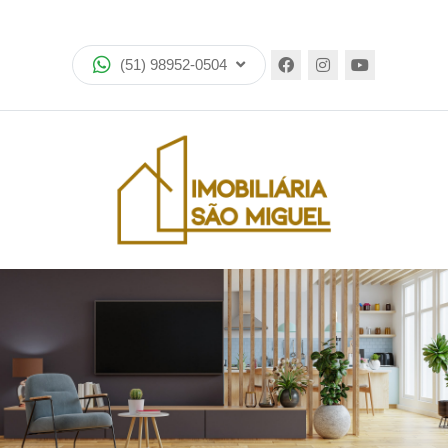
Home
(51) 98952-0504
Imóveis
Lançamentos
Encomende seu imóvel
Equipe
Financiamento
Negocie seu imóvel
Simulador de financiamento
Negocie seu imóvel