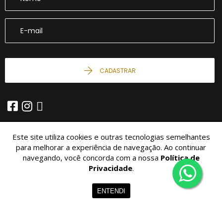
CADASTRAR
Este site utiliza cookies e outras tecnologias semelhantes
para melhorar a experiência de navegação. Ao continuar
navegando, você concorda com a nossa
Política de
© 2026 - Imobiliária São Miguel -
10.426.034/0001-04 -
Todos os
Direitos Reservados.
Privacidade
.
Home
Imóveis
Contato
Menu
ENTENDI