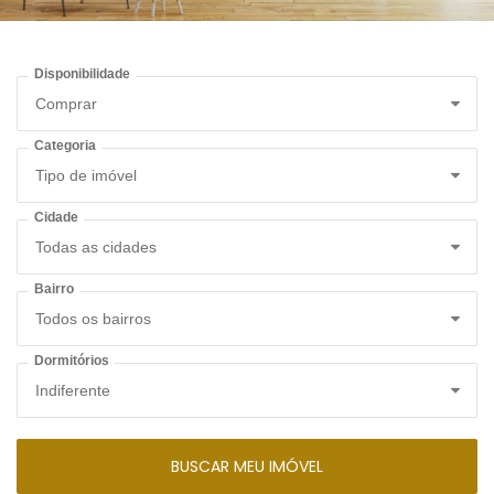
Imóveis favoritos
Contato
Disponibilidade
Categoria
Cidade
Bairro
Dormitórios