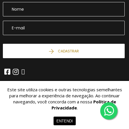
CADASTRAR
Este site utiliza cookies e outras tecnologias semelhantes
para melhorar a experiência de navegação. Ao continuar
navegando, você concorda com a nossa
Política de
© 2026 - Imobiliária São Miguel -
10.426.034/0001-04 -
Todos os
Direitos Reservados.
Privacidade
.
Home
Imóveis
Contato
Menu
ENTENDI