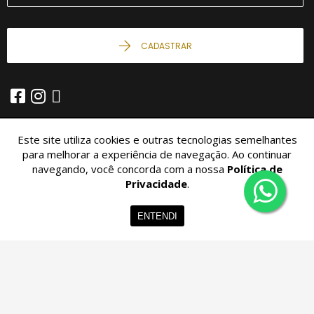
CADASTRAR
Este site utiliza cookies e outras tecnologias semelhantes
para melhorar a experiência de navegação. Ao continuar
navegando, você concorda com a nossa
Política de
© 2026 - Imobiliária São Miguel -
10.426.034/0001-04 -
Todos os
Direitos Reservados.
Privacidade
.
Home
Imóveis
Contato
Menu
ENTENDI