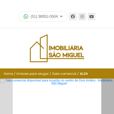
Home
(51) 98952-0504
Imóveis
Lançamentos
Encomende seu imóvel
Equipe
Financiamento
Home
/
Imóveis para alugar
/
Sala comercial
/
AL24
Negocie seu imóvel
Simulador de financiamento
Negocie seu imóvel