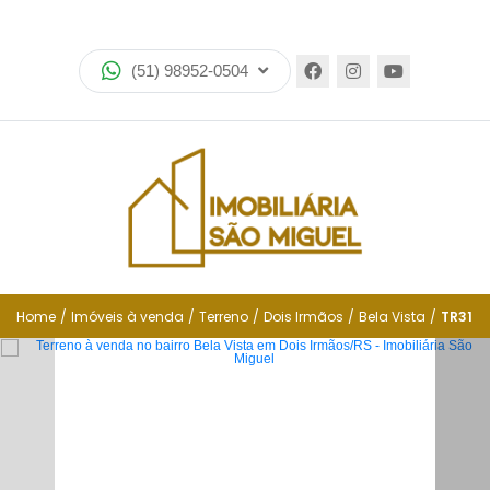
Home
(51) 98952-0504
Imóveis
Lançamentos
Encomende seu imóvel
Equipe
Financiamento
Home
/
Imóveis à venda
/
Terreno
/
Dois Irmãos
/
Bela Vista
/
TR31
Negocie seu imóvel
Simulador de financiamento
Negocie seu imóvel