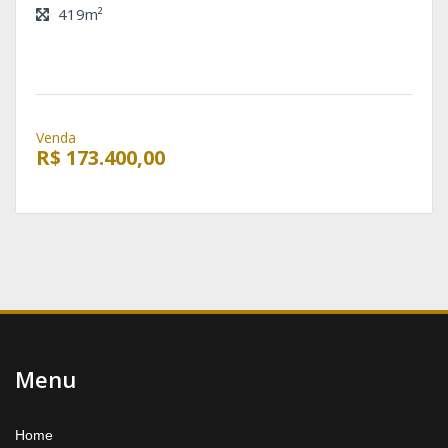
419m²
Venda
R$ 173.400,00
Menu
Home