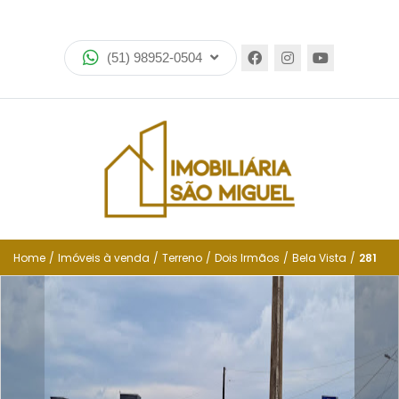
Home
(51) 98952-0504
Imóveis
Lançamentos
Encomende seu imóvel
Equipe
Financiamento
Home
/
Imóveis à venda
/
Terreno
/
Dois Irmãos
/
Bela Vista
/
281
Negocie seu imóvel
Simulador de financiamento
Negocie seu imóvel