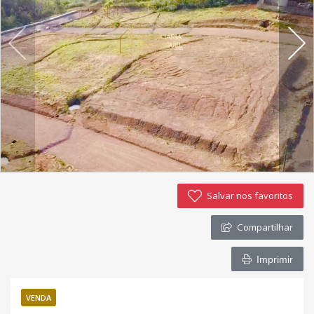
Imóveis favoritos
Contato
Salvar nos favoritos
Compartilhar
Imprimir
VENDA