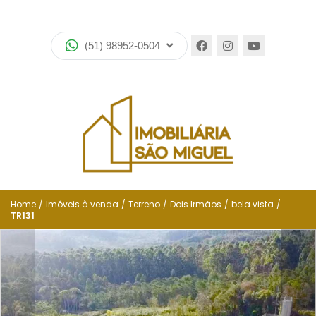
Home
(51) 98952-0504
Imóveis
Lançamentos
Encomende seu imóvel
Equipe
Financiamento
Home
/
Imóveis à venda
/
Terreno
/
Dois Irmãos
/
bela vista
/
TR131
Negocie seu imóvel
Simulador de financiamento
Negocie seu imóvel