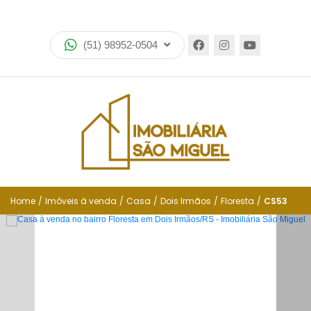
Home
(51) 98952-0504
Imóveis
Lançamentos
Encomende seu imóvel
Equipe
Financiamento
Home
/
Imóveis à venda
/
Casa
/
Dois Irmãos
/
Floresta
/
CS53
Negocie seu imóvel
Simulador de financiamento
Negocie seu imóvel