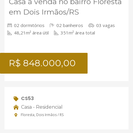
Casa à venda no bairro Floresta
em Dois Irmãos/RS
02 dormitórios
02 banheiros
03 vagas
48,21m² área útil
351m² área total
R$ 848.000,00
CS53
Casa - Residencial
Floresta, Dois Irmãos / RS