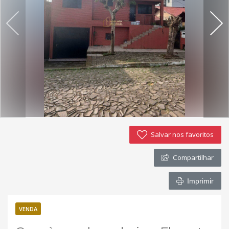
Imóveis favoritos
Contato
Salvar nos favoritos
Compartilhar
Imprimir
VENDA