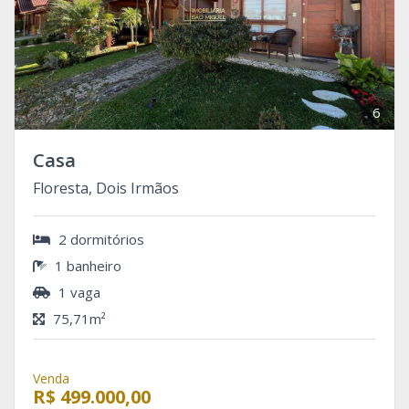
6
Casa
Floresta, Dois Irmãos
2 dormitórios
1 banheiro
1 vaga
75,71m²
Venda
R$ 499.000,00