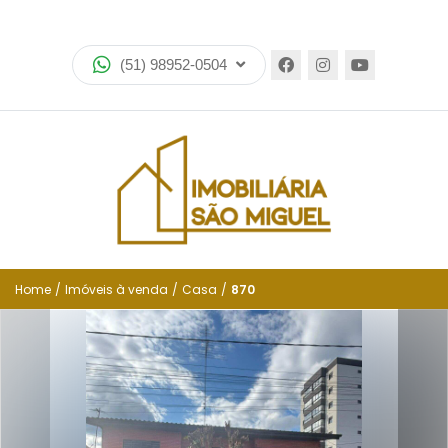
Home
(51) 98952-0504
Imóveis
Lançamentos
Encomende seu imóvel
Equipe
Financiamento
Home
/
Imóveis à venda
/
Casa
/
870
Negocie seu imóvel
Simulador de financiamento
Negocie seu imóvel