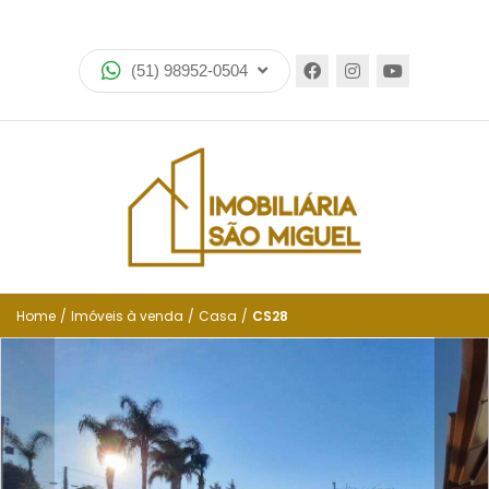
Home
(51) 98952-0504
Imóveis
Lançamentos
Encomende seu imóvel
Equipe
Financiamento
Home
/
Imóveis à venda
/
Casa
/
CS28
Negocie seu imóvel
Simulador de financiamento
Negocie seu imóvel