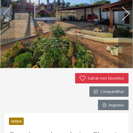
Imóveis favoritos
Contato
Salvar nos favoritos
Compartilhar
Imprimir
VENDA