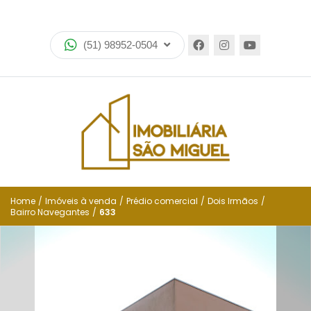
Home
(51) 98952-0504
Imóveis
Lançamentos
Encomende seu imóvel
Equipe
Financiamento
Home
/
Imóveis à venda
/
Prédio comercial
/
Dois Irmãos
/
Bairro Navegantes
/
633
Negocie seu imóvel
Simulador de financiamento
Negocie seu imóvel