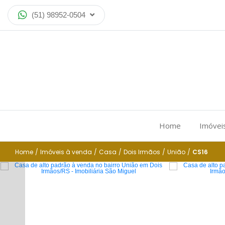
(51) 98952-0504
Home
Imóvei
Home
/
Imóveis à venda
/
Casa
/
Dois Irmãos
/
União
/
CS16