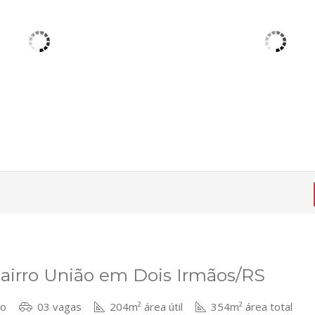
bairro União em Dois Irmãos/RS
bo
03 vagas
204m² área útil
354m² área total