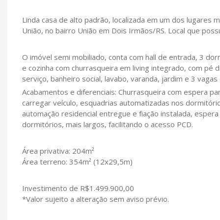
Linda casa de alto padrão, localizada em um dos lugares m
União, no bairro União em Dois Irmãos/RS. Local que possui
O imóvel semi mobiliado, conta com hall de entrada, 3 dormi
e cozinha com churrasqueira em living integrado, com pé di
serviço, banheiro social, lavabo, varanda, jardim e 3 vaga
Acabamentos e diferenciais: Churrasqueira com espera para 
carregar veículo, esquadrias automatizadas nos dormitório
automação residencial entregue e fiação instalada, esper
dormitórios, mais largos, facilitando o acesso PCD.
Área privativa: 204m²
Área terreno: 354m² (12x29,5m)
Investimento de R$1.499.900,00
*Valor sujeito a alteração sem aviso prévio.