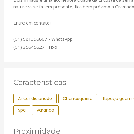
Dois Irmãos é uma acolhedora cidade da Encosta da Serra 
natureza se fazem presente, fica bem próximo a Gramado
Entre em contato!
(51) 981396807 - WhatsApp
(51) 35645627 - Fixo
Características
Ar condicionado
Churrasqueira
Espaço gourm
Spa
Varanda
Proximidade