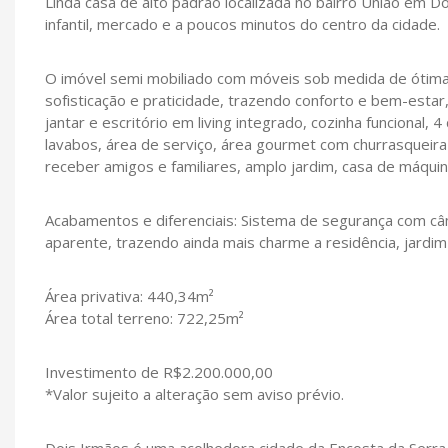
Linda casa de alto padrão localizada no bairro União em Do
infantil, mercado e a poucos minutos do centro da cidade.
O imóvel semi mobiliado com móveis sob medida de ótima 
sofisticação e praticidade, trazendo conforto e bem-estar,
jantar e escritório em living integrado, cozinha funcional,
lavabos, área de serviço, área gourmet com churrasqueira 
receber amigos e familiares, amplo jardim, casa de máqui
Acabamentos e diferenciais: Sistema de segurança com câ
aparente, trazendo ainda mais charme a residência, jardi
Área privativa: 440,34m²
Área total terreno: 722,25m²
Investimento de R$2.200.000,00
*Valor sujeito a alteração sem aviso prévio.