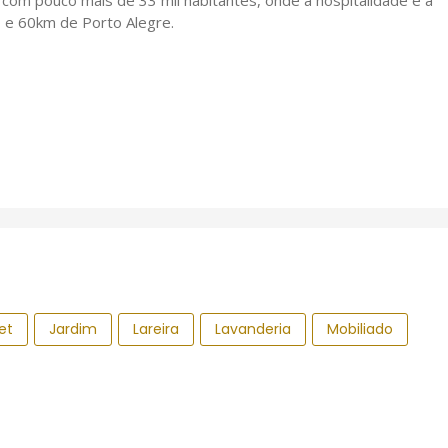
com pouco mais de 33 mil habitantes, onde a hospitalidade e a
 e 60km de Porto Alegre.
et
Jardim
Lareira
Lavanderia
Mobiliado