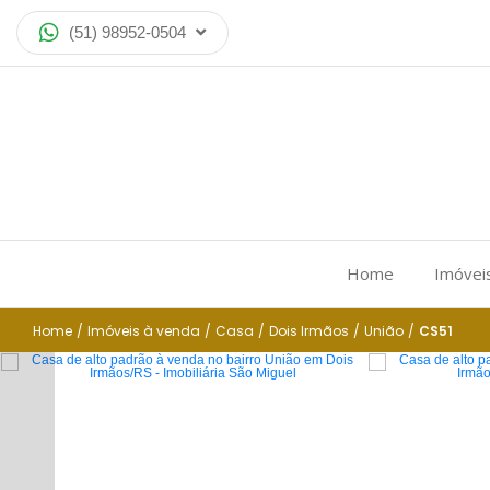
(51) 98952-0504
Home
Imóvei
Home
/
Imóveis à venda
/
Casa
/
Dois Irmãos
/
União
/
CS51