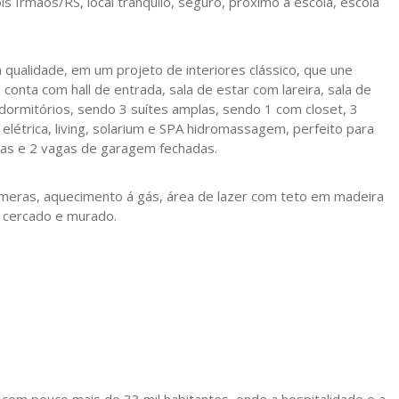
is Irmãos/RS, local tranquilo, seguro, próximo a escola, escola
qualidade, em um projeto de interiores clássico, que une
 conta com hall de entrada, sala de estar com lareira, sala de
 4 dormitórios, sendo 3 suítes amplas, sendo 1 com closet, 3
elétrica, living, solarium e SPA hidromassagem, perfeito para
nas e 2 vagas de garagem fechadas.
meras, aquecimento á gás, área de lazer com teto em madeira
m cercado e murado.