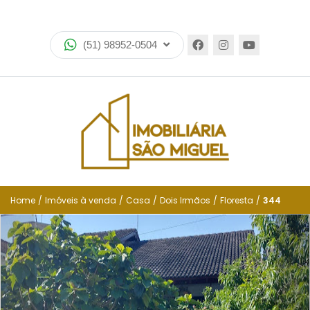
Home
(51) 98952-0504
Imóveis
Lançamentos
Encomende seu imóvel
Equipe
Financiamento
Home
/
Imóveis à venda
/
Casa
/
Dois Irmãos
/
Floresta
/
344
Negocie seu imóvel
Simulador de financiamento
Negocie seu imóvel