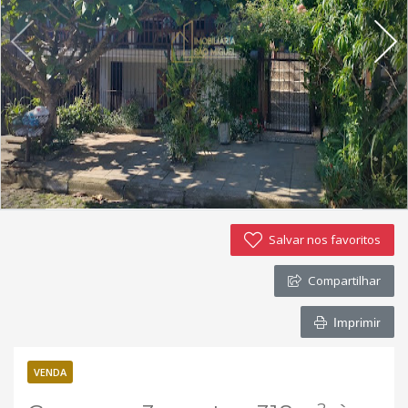
Imóveis favoritos
Contato
Salvar nos favoritos
Compartilhar
Imprimir
VENDA