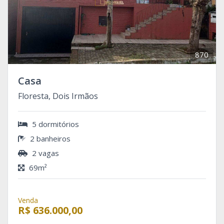
870
Casa
Floresta, Dois Irmãos
5 dormitórios
2 banheiros
2 vagas
69m²
Venda
R$ 636.000,00