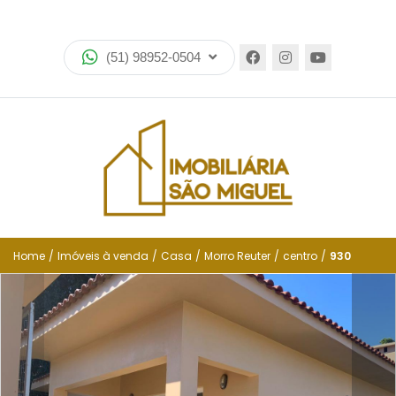
Home
(51) 98952-0504
Imóveis
Lançamentos
Encomende seu imóvel
Equipe
Financiamento
Home
/
Imóveis à venda
/
Casa
/
Morro Reuter
/
centro
/
930
Negocie seu imóvel
Simulador de financiamento
Negocie seu imóvel