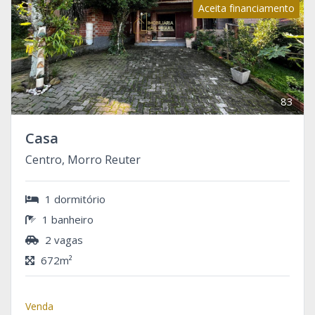
Aceita financiamento
83
Casa
Centro, Morro Reuter
1 dormitório
1 banheiro
2 vagas
672m²
Venda