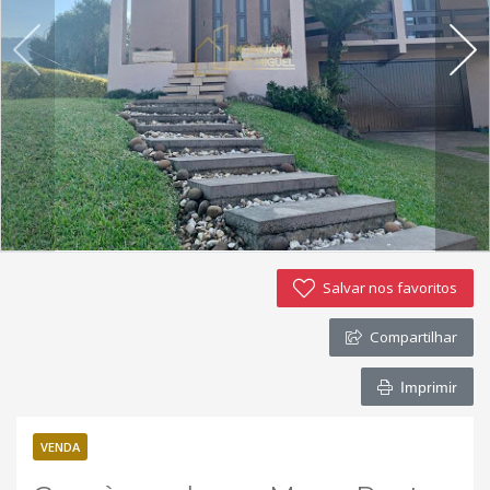
Imóveis favoritos
Contato
Salvar nos favoritos
Compartilhar
Imprimir
VENDA