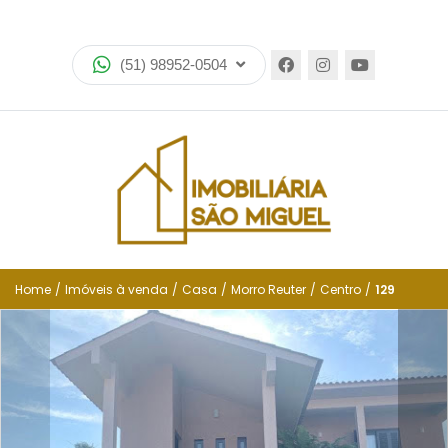
Home
(51) 98952-0504
Imóveis
Lançamentos
Encomende seu imóvel
Equipe
Financiamento
Home
/
Imóveis à venda
/
Casa
/
Morro Reuter
/
Centro
/
129
Negocie seu imóvel
Simulador de financiamento
Negocie seu imóvel