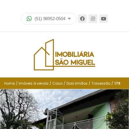
Home
(51) 98952-0504
Imóveis
Lançamentos
Encomende seu imóvel
Equipe
Financiamento
Home
/
Imóveis à venda
/
Casa
/
Dois Irmãos
/
Travessão
/
179
Negocie seu imóvel
Simulador de financiamento
Negocie seu imóvel