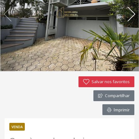
Imóveis favoritos
Contato
Salvar nos favoritos
Compartilhar
Imprimir
VENDA