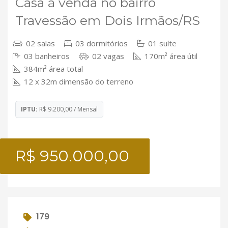
Casa à venda no bairro
Travessão em Dois Irmãos/RS
02 salas
03 dormitórios
01 suíte
03 banheiros
02 vagas
170m² área útil
384m² área total
12 x 32m dimensão do terreno
IPTU:
R$ 9.200,00 / Mensal
R$ 950.000,00
179