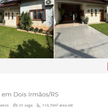
o em Dois Irmãos/RS
eiros
01 vaga
110,70m² área útil