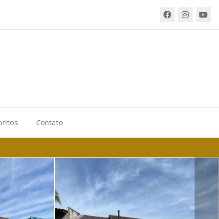
oritos
Contato