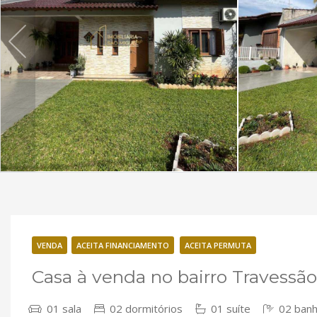
VENDA
ACEITA FINANCIAMENTO
ACEITA PERMUTA
Casa à venda no bairro Travessã
01 sala
02 dormitórios
01 suíte
02 banh