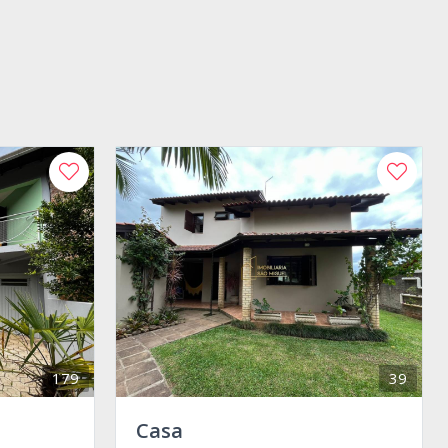
179
39
Casa