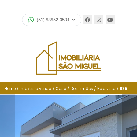
Home
(51) 98952-0504
Imóveis
Lançamentos
Encomende seu imóvel
Equipe
Financiamento
Home
/
Imóveis à venda
/
Casa
/
Dois Irmãos
/
Bela vista
/
935
Negocie seu imóvel
Simulador de financiamento
Negocie seu imóvel