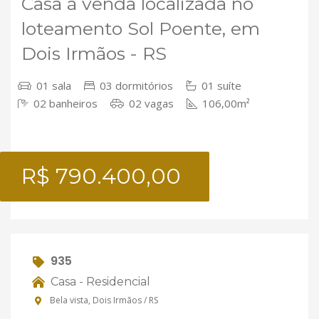
Casa á venda localizada no
loteamento Sol Poente, em
Dois Irmãos - RS
01 sala
03 dormitórios
01 suíte
02 banheiros
02 vagas
106,00m²
R$ 790.400,00
935
Casa - Residencial
Bela vista, Dois Irmãos / RS