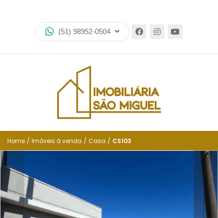
Home
(51) 98952-0504
Imóveis
Lançamentos
Encomende seu imóvel
Equipe
Financiamento
Home
/
Imóveis à venda
/
Casa
/
CS103
Negocie seu imóvel
Simulador de financiamento
Negocie seu imóvel