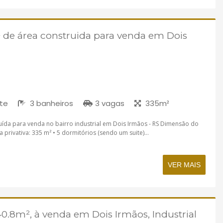
de área construida para venda em Dois
íte
3 banheiros
3 vagas
335m²
ída para venda no bairro industrial em Dois Irmãos - RS Dimensão do
a privativa: 335 m² • 5 dormitórios (sendo um suite)...
VER MAIS
0.8m², à venda em Dois Irmãos, Industrial