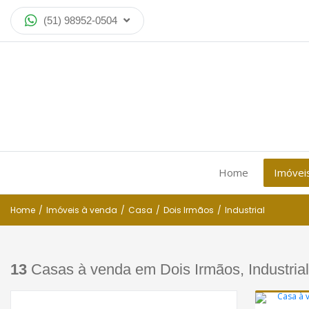
(51) 98952-0504
Home
Imóvei
Home
/
Imóveis à venda
/
Casa
/
Dois Irmãos
/
Industrial
13
Casas à venda em Dois Irmãos, Industrial