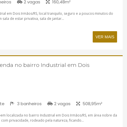
eiros
2 vagas
160,48m²
trial em Dois Irmãos/RS, local tranquilo, seguro e a poucos minutos do
ala de estar privativa, sala de jantar...
VER MAIS
venda no bairro Industrial em Dois
íte
3 banheiros
2 vagas
508,95m²
bem localizada no bairro Industrial em Dois Irmãos/RS, em área nobre da
, com privacidade, rodeado pela natureza, ficando...