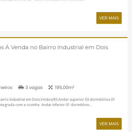
VER MAIS
s À Venda no Bairro Industrial em Dois
heiros
3 vagas
195,00m²
irro Industrial em Dois Irmãos/RS Andar superior 03 dormitórios 01
integrada com a cozinha Andar inferior 01 dormitório...
VER MAIS