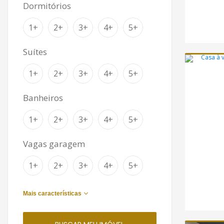
Dormitórios
1+
2+
3+
4+
5+
Suítes
1+
2+
3+
4+
5+
Banheiros
1+
2+
3+
4+
5+
Vagas garagem
1+
2+
3+
4+
5+
Mais características