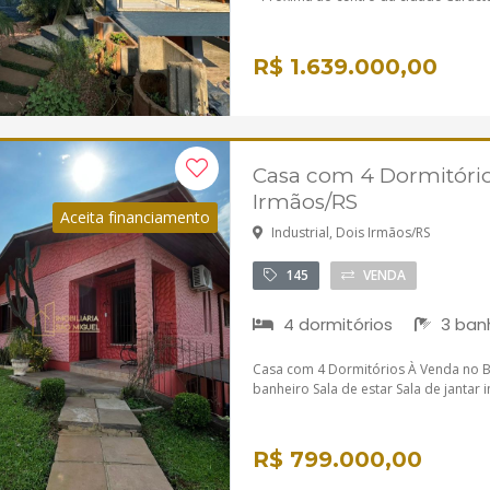
R$ 1.639.000,00
Casa com 4 Dormitório
Irmãos/RS
Aceita financiamento
Industrial, Dois Irmãos/RS
145
VENDA
4 dormitórios
3 ban
Casa com 4 Dormitórios À Venda no Ba
banheiro Sala de estar Sala de jantar 
R$ 799.000,00