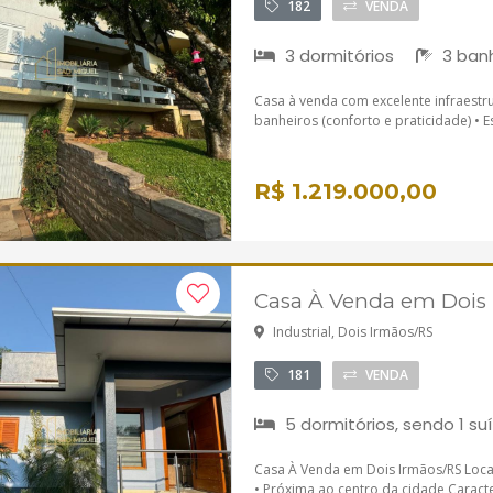
182
VENDA
3 dormitórios
3 banh
Casa à venda com excelente infraestrut
banheiros (conforto e praticidade) • E
R$ 1.219.000,00
Casa À Venda em Dois
Industrial, Dois Irmãos/RS
181
VENDA
5 dormitórios, sendo 1 su
Casa À Venda em Dois Irmãos/RS Locali
• Próxima ao centro da cidade Caracte