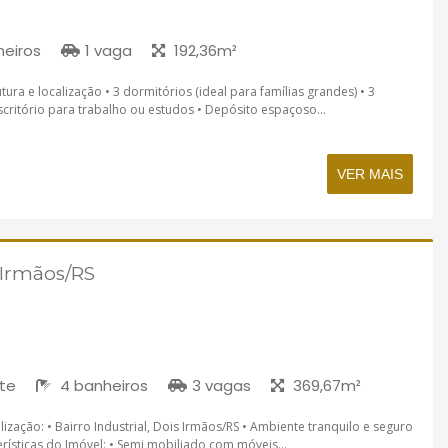
eiros
1 vaga
192,36m²
ura e localização • 3 dormitórios (ideal para famílias grandes) • 3
scritório para trabalho ou estudos • Depósito espaçoso...
VER MAIS
 Irmãos/RS
íte
4 banheiros
3 vagas
369,67m²
zação: • Bairro Industrial, Dois Irmãos/RS • Ambiente tranquilo e seguro
rísticas do Imóvel: • Semi mobiliado com móveis...