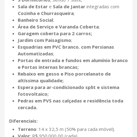
Sala de Estar
e
Sala de Jantar
integradas com
Cozinha e Churrasqueira
;
Banheiro Social
;
Área de Serviço e
Varanda Coberta
;
Garagem coberta para 2 carros;
Jardim com Paisagismo
;
Esquadrias em PVC branco
,
com Persianas
Automatizadas
;
Portas de entrada e fundos em alumínio branco
e Portas internas brancas;
Rebaixo em gesso e Piso porcelanato de
altíssima qualidade;
Espera para ar-condicionado split e sistema
fotovoltaico;
Pedras em PVS nas calçadas e residência toda
cercada.
Diferenciais:
Terreno
: 14 x 32,5 m (50% para cada imóvel).
Valor
: R$ 950.000,00 (cada)