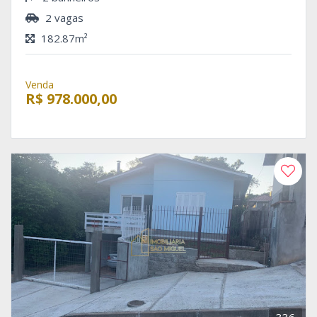
2 vagas
182.87m²
Venda
R$ 978.000,00
336