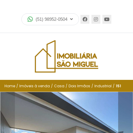
Home
(51) 98952-0504
Imóveis
Lançamentos
Encomende seu imóvel
Equipe
Financiamento
Home
/
Imóveis à venda
/
Casa
/
Dois Irmãos
/
Industrial
/
151
Negocie seu imóvel
Simulador de financiamento
Negocie seu imóvel