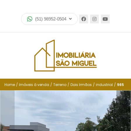
Home
(51) 98952-0504
Imóveis
Lançamentos
Encomende seu imóvel
Equipe
Financiamento
Home
/
Imóveis à venda
/
Terreno
/
Dois Irmãos
/
industrial
/
965
Negocie seu imóvel
Simulador de financiamento
Negocie seu imóvel