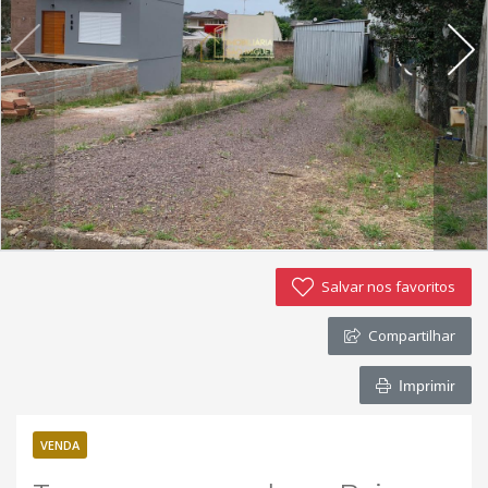
Imóveis favoritos
Contato
Salvar nos favoritos
Compartilhar
Imprimir
VENDA