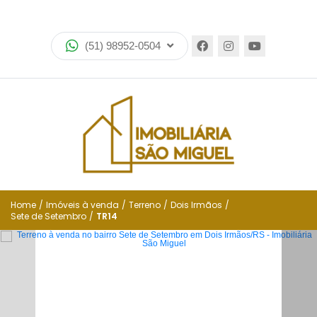
Home
(51) 98952-0504
Imóveis
Lançamentos
Encomende seu imóvel
Equipe
Financiamento
Home
/
Imóveis à venda
/
Terreno
/
Dois Irmãos
/
Sete de Setembro
/
TR14
Negocie seu imóvel
Simulador de financiamento
Negocie seu imóvel