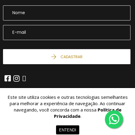
CADASTRAR
Este site utiliza cookies e outras tecnologias semelhantes
para melhorar a experiência de navegação. Ao continuar
navegando, você concorda com a nossa
Política de
© 2026 - Imobiliária São Miguel -
10.426.034/0001-04 -
Todos os
Direitos Reservados.
Privacidade
.
Home
Imóveis
Contato
Menu
ENTENDI