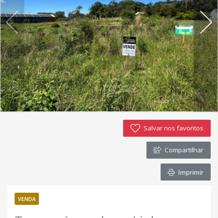
Imóveis favoritos
Contato
Salvar nos favoritos
Compartilhar
Imprimir
VENDA