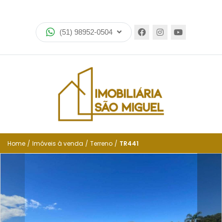
Home
(51) 98952-0504
Imóveis
Lançamentos
Encomende seu imóvel
Equipe
Financiamento
Home
/
Imóveis à venda
/
Terreno
/
TR441
Negocie seu imóvel
Simulador de financiamento
Negocie seu imóvel