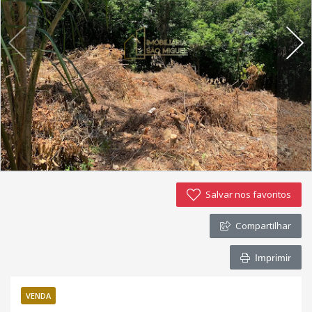
Imóveis favoritos
Contato
Salvar nos favoritos
Compartilhar
Imprimir
VENDA