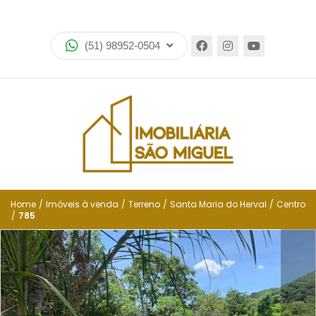
Home
(51) 98952-0504
Imóveis
Lançamentos
Encomende seu imóvel
Equipe
Financiamento
Home
/
Imóveis à venda
/
Terreno
/
Santa Maria do Herval
/
Centro
/
785
Negocie seu imóvel
Simulador de financiamento
Negocie seu imóvel