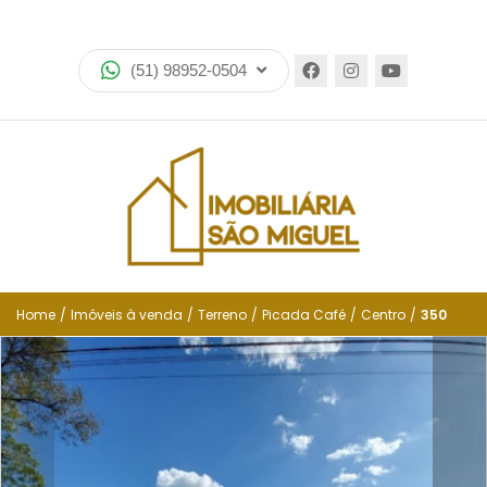
Home
(51) 98952-0504
Imóveis
Lançamentos
Encomende seu imóvel
Equipe
Financiamento
Home
/
Imóveis à venda
/
Terreno
/
Picada Café
/
Centro
/
350
Negocie seu imóvel
Simulador de financiamento
Negocie seu imóvel