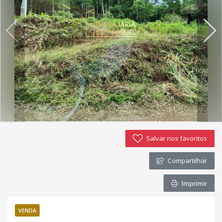
Imóveis favoritos
Contato
Salvar nos favoritos
Compartilhar
Imprimir
VENDA