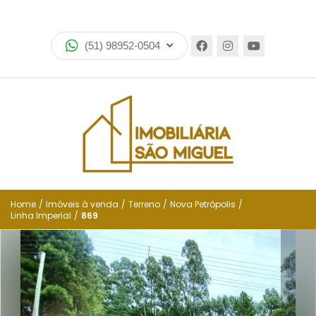
Home
(51) 98952-0504
Imóveis
Lançamentos
Encomende seu imóvel
Equipe
Financiamento
Home
/
Imóveis à venda
/
Terreno
/
Nova Petrópolis
/
Linha Imperial
/
869
Negocie seu imóvel
Simulador de financiamento
Negocie seu imóvel