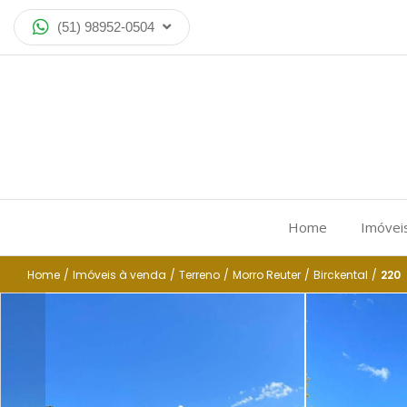
(51) 98952-0504
Home
Imóvei
Home
/
Imóveis à venda
/
Terreno
/
Morro Reuter
/
Birckental
/
220