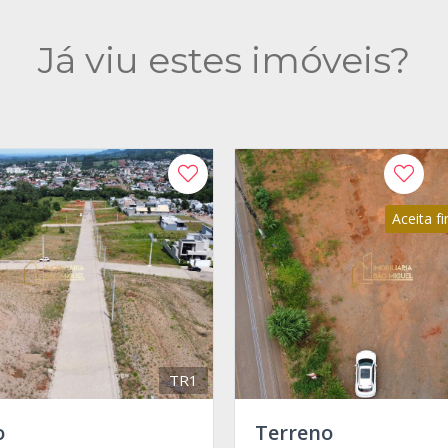
Já viu estes imóveis?
Aceita f
TR1
o
Terreno