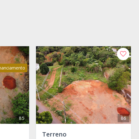
inanciamento
85
86
Terreno