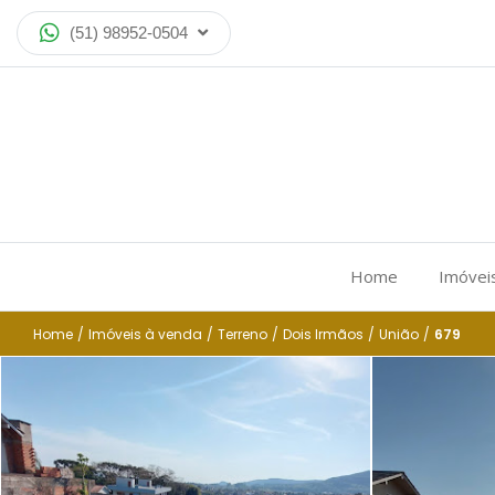
(51) 98952-0504
Home
Imóvei
Home
/
Imóveis à venda
/
Terreno
/
Dois Irmãos
/
União
/
679