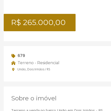
R$ 265.000,00
679
Terreno - Residencial
União, Dois Irmãos / RS
Sobre o imóvel
Terreno a venda no bairro União em Dois Irmãos - RS