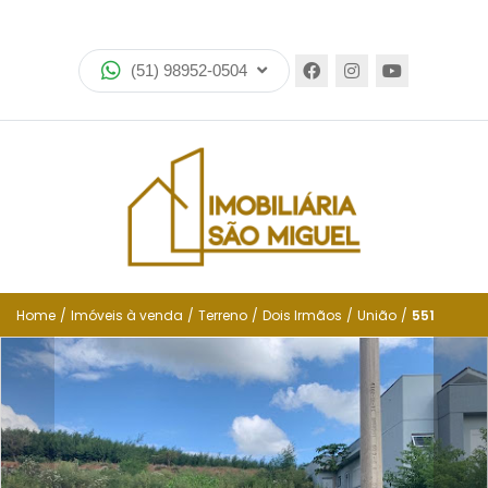
Home
(51) 98952-0504
Imóveis
Lançamentos
Encomende seu imóvel
Equipe
Financiamento
Home
/
Imóveis à venda
/
Terreno
/
Dois Irmãos
/
União
/
551
Negocie seu imóvel
Simulador de financiamento
Negocie seu imóvel