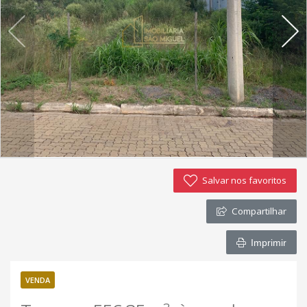
Imóveis favoritos
Contato
Salvar nos favoritos
Compartilhar
Imprimir
VENDA