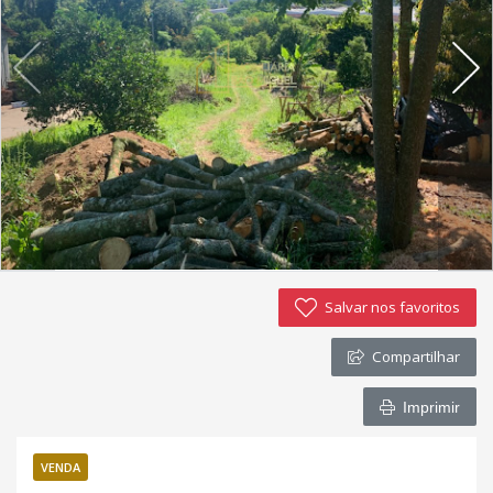
Imóveis favoritos
Contato
Salvar nos favoritos
Compartilhar
Imprimir
VENDA