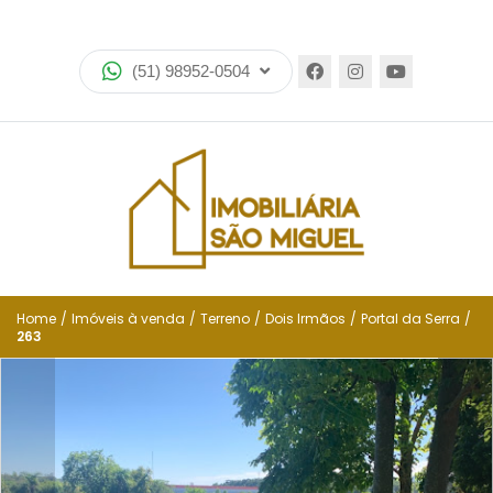
Home
(51) 98952-0504
Imóveis
Lançamentos
Encomende seu imóvel
Equipe
Financiamento
Home
/
Imóveis à venda
/
Terreno
/
Dois Irmãos
/
Portal da Serra
/
263
Negocie seu imóvel
Simulador de financiamento
Negocie seu imóvel