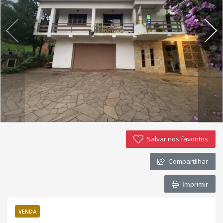
Imóveis favoritos
Contato
Salvar nos favoritos
Compartilhar
Imprimir
VENDA