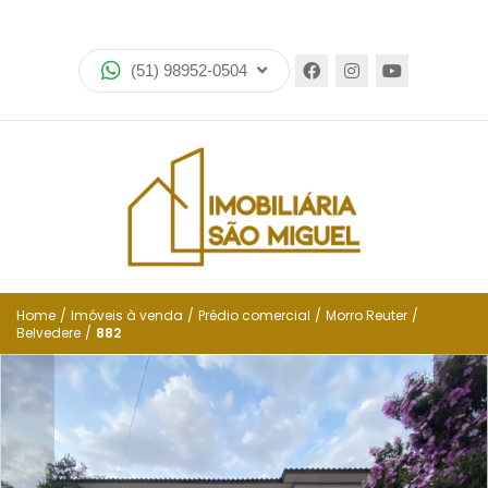
Home
(51) 98952-0504
Imóveis
Lançamentos
Encomende seu imóvel
Equipe
Financiamento
Home
/
Imóveis à venda
/
Prédio comercial
/
Morro Reuter
/
Belvedere
/
882
Negocie seu imóvel
Simulador de financiamento
Negocie seu imóvel