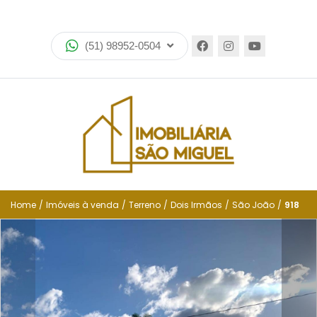
Home
(51) 98952-0504
Imóveis
Lançamentos
Encomende seu imóvel
Equipe
Financiamento
Home
/
Imóveis à venda
/
Terreno
/
Dois Irmãos
/
São João
/
918
Negocie seu imóvel
Simulador de financiamento
Negocie seu imóvel