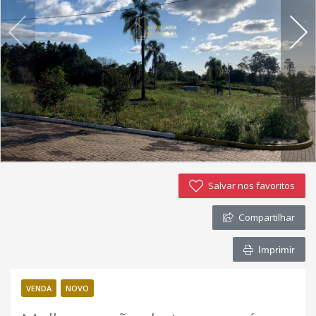
Imóveis favoritos
Contato
Salvar nos favoritos
Compartilhar
Imprimir
VENDA
NOVO