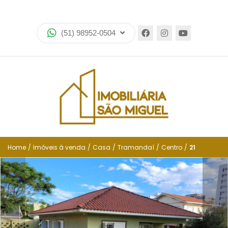
Home
(51) 98952-0504
Imóveis
Lançamentos
Encomende seu imóvel
Equipe
Financiamento
Home
/
Imóveis à venda
/
Casa
/
Tramandaí
/
Centro
/
21
Negocie seu imóvel
Simulador de financiamento
Negocie seu imóvel