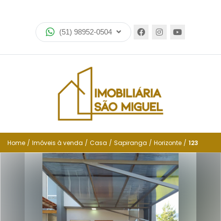
Home
(51) 98952-0504
Imóveis
Lançamentos
Encomende seu imóvel
Equipe
Financiamento
Home
/
Imóveis à venda
/
Casa
/
Sapiranga
/
Horizonte
/
123
Negocie seu imóvel
Simulador de financiamento
Negocie seu imóvel