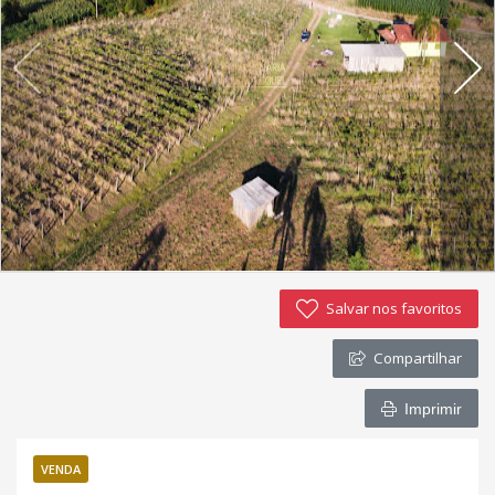
Imóveis favoritos
Contato
Salvar nos favoritos
Compartilhar
Imprimir
VENDA