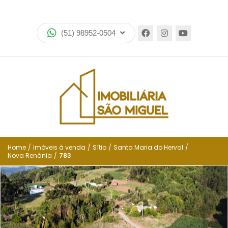
Home
(51) 98952-0504
Imóveis
Lançamentos
Encomende seu imóvel
Equipe
Financiamento
Home
/
Imóveis à venda
/
Sítio
/
Santa Maria do Herval
/
Nova Renânia
/
783
Negocie seu imóvel
Simulador de financiamento
Negocie seu imóvel