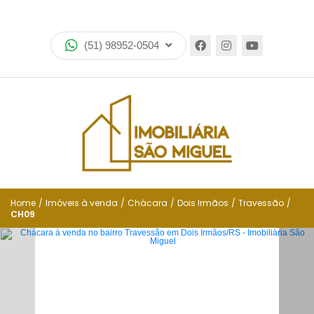
Home
(51) 98952-0504
Imóveis
Lançamentos
Encomende seu imóvel
Equipe
Financiamento
Home
/
Imóveis à venda
/
Chácara
/
Dois Irmãos
/
Travessão
/
CH09
Negocie seu imóvel
Simulador de financiamento
Negocie seu imóvel