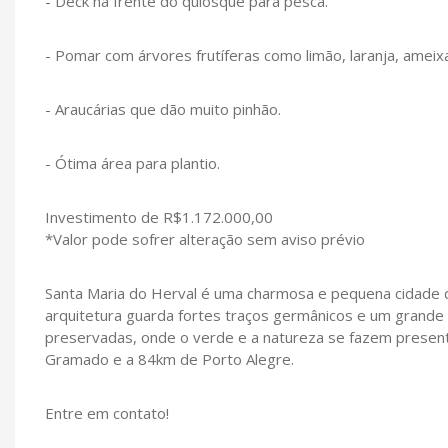
- Deck na frente do quiosque para pesca.
- Pomar com árvores frutíferas como limão, laranja, ameixa
- Araucárias que dão muito pinhão.
- Ótima área para plantio.
Investimento de R$1.172.000,00
*Valor pode sofrer alteração sem aviso prévio
Santa Maria do Herval é uma charmosa e pequena cidade d
arquitetura guarda fortes traços germânicos e um grande
preservadas, onde o verde e a natureza se fazem presente
Gramado e a 84km de Porto Alegre.
Entre em contato!