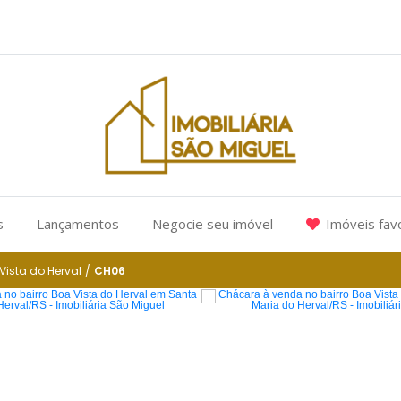
s
Lançamentos
Negocie seu imóvel
Imóveis fav
Vista do Herval
/
CH06