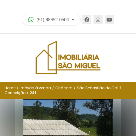
Home
(51) 98952-0504
Imóveis
Lançamentos
Encomende seu imóvel
Equipe
Financiamento
Home
/
Imóveis à venda
/
Chácara
/
São Sebastião do Caí
/
Conceição
/
241
Negocie seu imóvel
Simulador de financiamento
Negocie seu imóvel