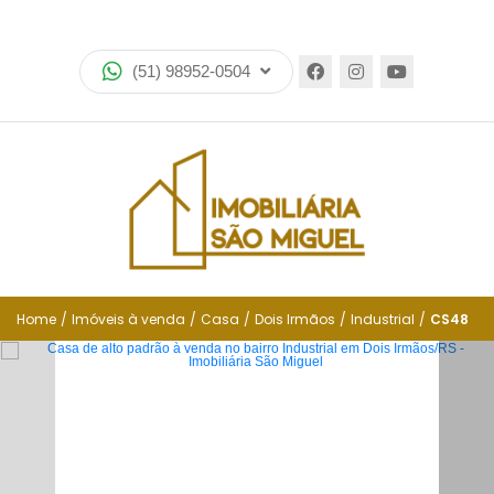
Home
(51) 98952-0504
Imóveis
Lançamentos
Encomende seu imóvel
Equipe
Financiamento
Home
/
Imóveis à venda
/
Casa
/
Dois Irmãos
/
Industrial
/
CS48
Negocie seu imóvel
Simulador de financiamento
Negocie seu imóvel