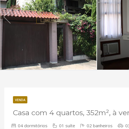
VENDA
Casa com 4 quartos, 352m², à ve
04 dormitórios
01 suíte
02 banheiros
03