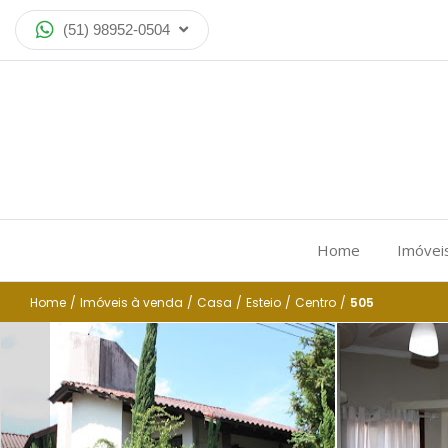
(51) 98952-0504
Home
Imóvei
Home
/
Imóveis à venda
/
Casa
/
Esteio
/
Centro
/
505