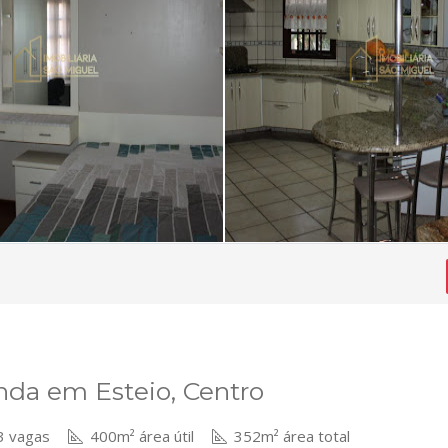
nda em Esteio, Centro
 vagas
400m² área útil
352m² área total