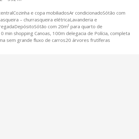
 centralCozinha e copa mobiliadosAr condicionadoSótão com
asqueira – churrasqueira elétricaLavanderia e
regadaDepósitoSótão com 20m² para quarto de
10 min shopping Canoas, 100m delegacia de Polícia, completa
lma sem grande fluxo de carros20 árvores frutíferas