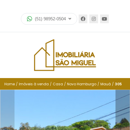
Home
(51) 98952-0504
Imóveis
Lançamentos
Encomende seu imóvel
Equipe
Financiamento
Home
/
Imóveis à venda
/
Casa
/
Novo Hamburgo
/
Mauá
/
305
Negocie seu imóvel
Simulador de financiamento
Negocie seu imóvel