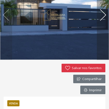
Imóveis favoritos
Contato
Salvar nos favoritos
Compartilhar
Imprimir
VENDA