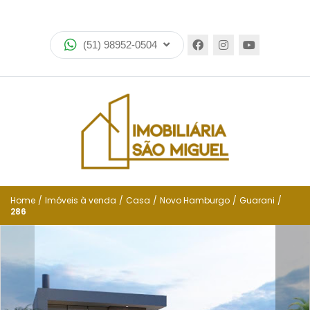
Home
(51) 98952-0504
Imóveis
Lançamentos
Encomende seu imóvel
Equipe
Financiamento
Home
/
Imóveis à venda
/
Casa
/
Novo Hamburgo
/
Guarani
/
286
Negocie seu imóvel
Simulador de financiamento
Negocie seu imóvel