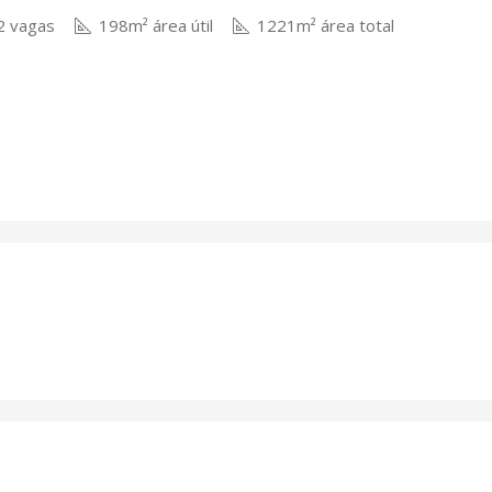
 vagas
198m² área útil
1221m² área total