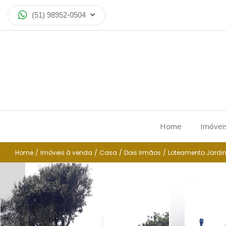
(51) 98952-0504
Home
Imóvei
Home
/
Imóveis à venda
/
Casa
/
Dois Irmãos
/
Loteamento Jard