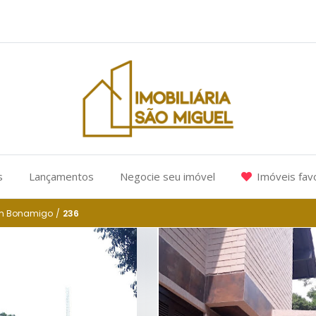
s
Lançamentos
Negocie seu imóvel
Imóveis fav
im Bonamigo
/
236