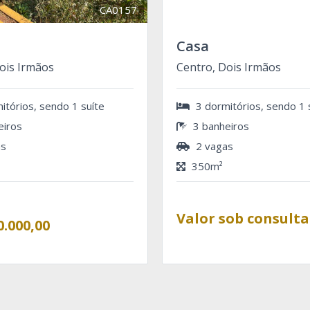
CA0157
Casa
ois Irmãos
Centro, Dois Irmãos
itórios, sendo 1 suíte
3 dormitórios, sendo 1 
eiros
3 banheiros
as
2 vagas
350m²
Valor sob consulta
0.000,00