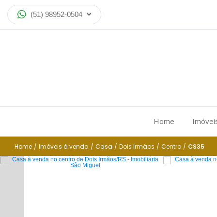
(51) 98952-0504
Home
Imóvei
Home
/
Imóveis à venda
/
Casa
/
Dois Irmãos
/
Centro
/
CS35