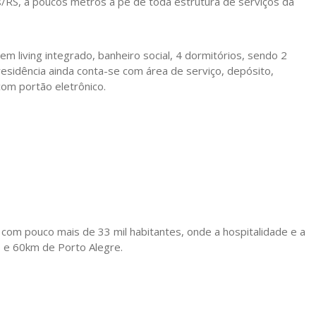
/RS, a poucos metros a pé de toda estrutura de serviços da
em living integrado, banheiro social, 4 dormitórios, sendo 2
esidência ainda conta-se com área de serviço, depósito,
com portão eletrônico.
com pouco mais de 33 mil habitantes, onde a hospitalidade e a
 e 60km de Porto Alegre.