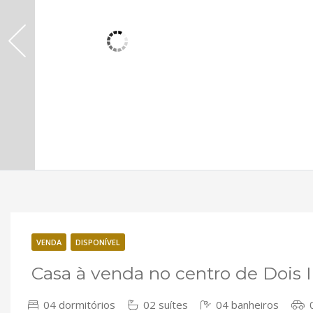
VENDA
DISPONÍVEL
Casa à venda no centro de Dois 
04 dormitórios
02 suítes
04 banheiros
0