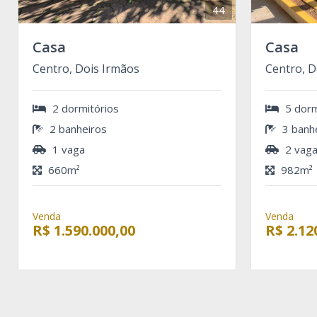
44
Casa
Casa
Centro, Dois Irmãos
Centro, D
2 dormitórios
5 dorm
2 banheiros
3 banh
1 vaga
2 vag
660m²
982m²
Venda
Venda
R$ 1.590.000,00
R$ 2.12