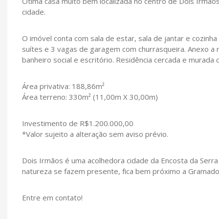
Ótima casa muito bem localizada no centro de Dois Irmãos
cidade.
O imóvel conta com sala de estar, sala de jantar e cozinha 
suítes e 3 vagas de garagem com churrasqueira. Anexo a r
banheiro social e escritório. Residência cercada e murada 
Área privativa: 188,86m²
Área terreno: 330m² (11,00m X 30,00m)
Investimento de R$1.200.000,00
*Valor sujeito a alteração sem aviso prévio.
Dois Irmãos é uma acolhedora cidade da Encosta da Serra 
natureza se fazem presente, fica bem próximo a Gramado
Entre em contato!