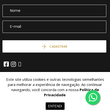
CADASTRAR
Este site utiliza cookies e outras tecnologias semelhantes
para melhorar a experiência de navegação. Ao continuar
navegando, você concorda com a nossa
Política de
© 2026 - Imobiliária São Miguel -
10.426.034/0001-04 -
Todos os
Direitos Reservados.
Privacidade
.
Home
Imóveis
Contato
Menu
ENTENDI