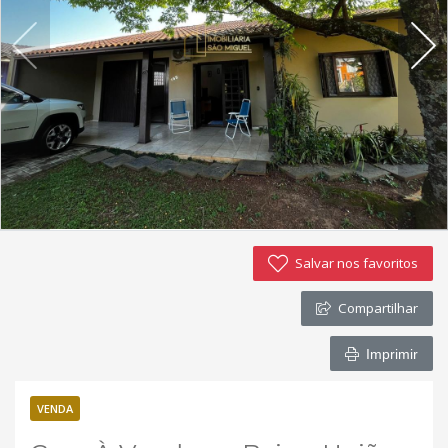
Imóveis favoritos
Contato
Salvar nos favoritos
Compartilhar
Imprimir
VENDA