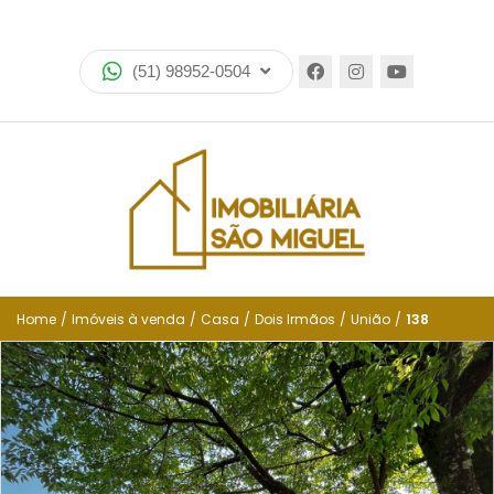
Home
(51) 98952-0504
Imóveis
Lançamentos
Encomende seu imóvel
Equipe
Financiamento
Home
/
Imóveis à venda
/
Casa
/
Dois Irmãos
/
União
/
138
Negocie seu imóvel
Simulador de financiamento
Negocie seu imóvel