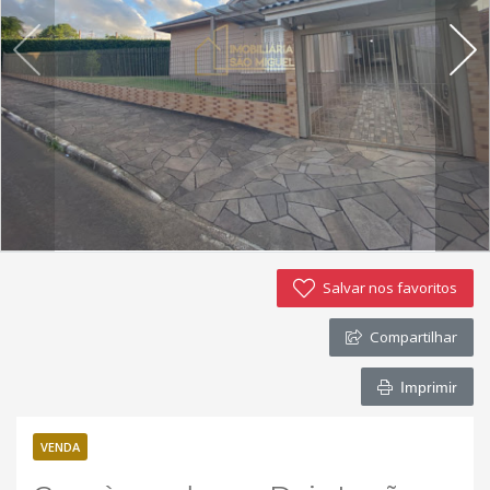
Imóveis favoritos
Contato
Salvar nos favoritos
Compartilhar
Imprimir
VENDA