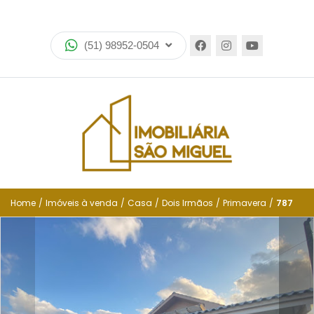
Home
(51) 98952-0504
Imóveis
Lançamentos
Encomende seu imóvel
Equipe
Financiamento
Home
/
Imóveis à venda
/
Casa
/
Dois Irmãos
/
Primavera
/
787
Negocie seu imóvel
Simulador de financiamento
Negocie seu imóvel