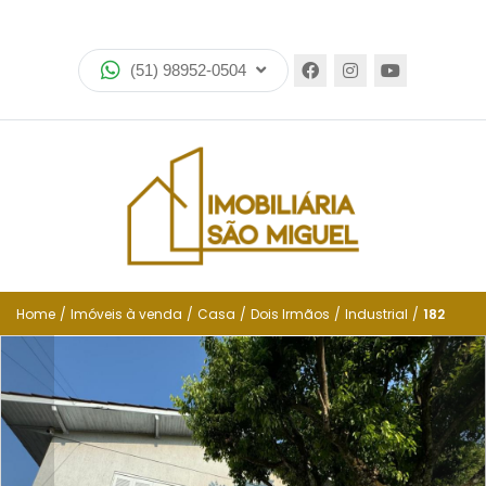
Home
(51) 98952-0504
Imóveis
Lançamentos
Encomende seu imóvel
Equipe
Financiamento
Home
/
Imóveis à venda
/
Casa
/
Dois Irmãos
/
Industrial
/
182
Negocie seu imóvel
Simulador de financiamento
Negocie seu imóvel