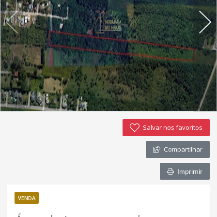
Imóveis favoritos
Contato
Salvar nos favoritos
Compartilhar
Imprimir
VENDA